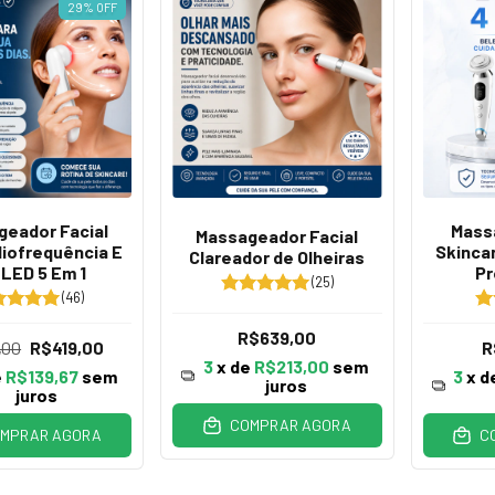
29
%
OFF
geador Facial
Mass
Massageador Facial
iofrequência E
Skinca
Clareador de Olheiras
 LED 5 Em 1
Pr
(25)
(46)
R$639,00
,00
R$419,00
R
3
x de
R$213,00
sem
e
R$139,67
sem
3
x d
juros
juros
COMPRAR AGORA
MPRAR AGORA
C