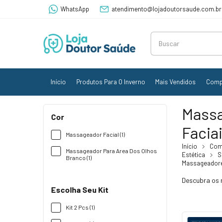
WhatsApp
atendimento@lojadoutorsaude.com.br
Início
Produtos Para O Inverno
Mais Vendidos
Comp
Mass
Cor
Facia
Massageador Facial (1)
Início
Com
Massageador Para Area Dos Olhos
Estética
S
Branco (1)
Massageadore
Descubra os m
Escolha Seu Kit
Kit 2 Pcs (1)