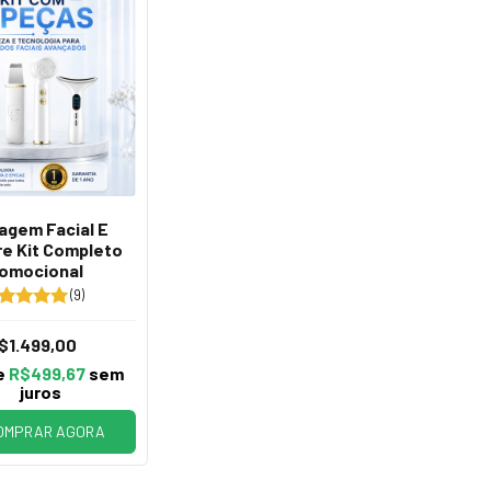
agem Facial E
re Kit Completo
omocional
(9)
$1.499,00
e
R$499,67
sem
juros
OMPRAR AGORA