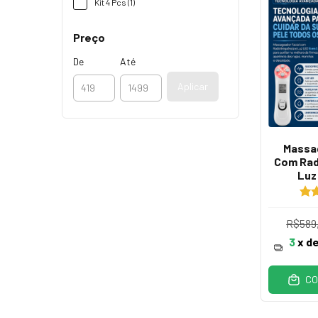
Kit 4 Pcs (1)
Preço
De
Até
Aplicar
Massa
Com Rad
Luz
R$589
3
x d
CO