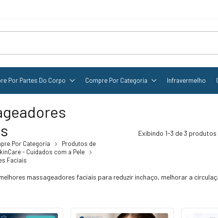
re Por Partes Do Corpo
Compre Por Categoria
Infravermelho
ageadores
is
Exibindo 1-3 de 3 produtos
pre Por Categoria
Produtos de
kinCare - Cuidados com a Pele
s Faciais
elhores massageadores faciais para reduzir inchaço, melhorar a circulação