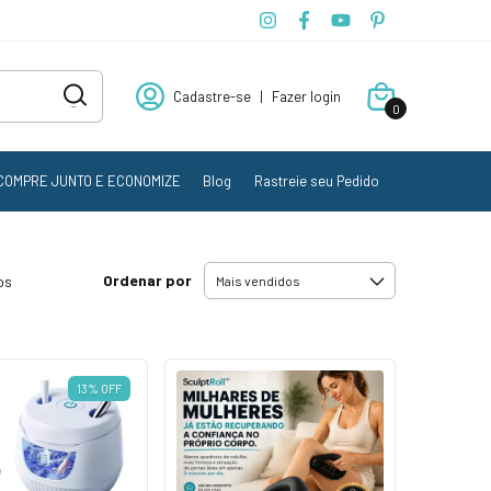
Cadastre-se
|
Fazer login
0
COMPRE JUNTO E ECONOMIZE
Blog
Rastreie seu Pedido
Ordenar por
os
13
%
OFF