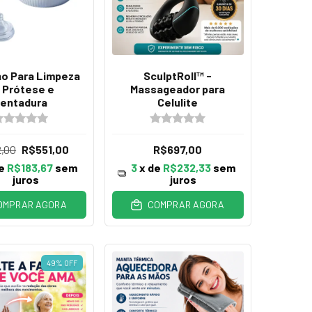
ho Para Limpeza
SculptRoll™ -
 Prótese e
Massageador para
entadura
Celulite
,00
R$551,00
R$697,00
de
R$183,67
sem
3
x de
R$232,33
sem
juros
juros
OMPRAR AGORA
COMPRAR AGORA
49
%
OFF