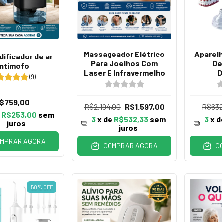
Massageador Elétrico
Aparel
ificador de ar
Para Joelhos Com
De
ntimofo
Laser E Infravermelho
D
(9)
$759,00
R$2.194,00
R$1.597,00
R$632
e
R$253,00
sem
3
x de
R$532,33
sem
3
x 
juros
juros
MPRAR AGORA
COMPRAR AGORA
C
50
%
OFF