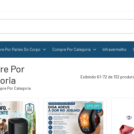
re Por Partes Do Corpo
Compre Por Categoria
Infravermelho
re Por
oria
Exibindo 61-72 de 132 produt
pre Por Categoria
27
%
OFF