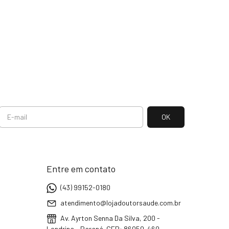
Entre em contato
(43) 99152-0180
atendimento@lojadoutorsaude.com.br
Av. Ayrton Senna Da Silva, 200 -
Londrina - Paraná. CEP: 86050-460