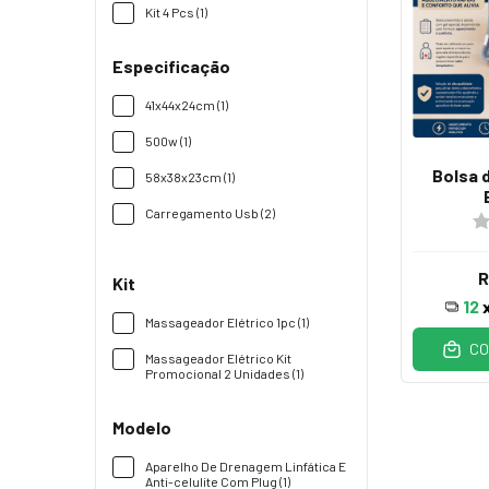
Kit 4 Pcs (1)
Especificação
41x44x24cm (1)
500w (1)
Bolsa 
58x38x23cm (1)
Carregamento Usb (2)
R
Kit
12
Massageador Elétrico 1pc (1)
CO
Massageador Elétrico Kit
Promocional 2 Unidades (1)
Modelo
Aparelho De Drenagem Linfática E
Anti-celulite Com Plug (1)