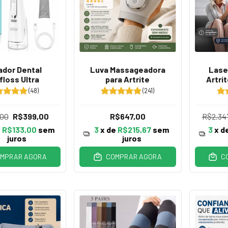
gador Dental
Luva Massageadora
Lase
floss Ultra
para Artrite
Artri
(48)
(241)
,00
R$399,00
R$647,00
R$2.34
e
R$133,00
sem
3
x de
R$215,67
sem
3
x d
juros
juros
MPRAR AGORA
COMPRAR AGORA
C