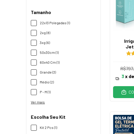
Tamanho
22x13 Polegadas (1)
2xg (8)
Irri
3xg (6)
Jet
50x30cm (1)
60x40 Cm (1)
R$797
Grande (3)
3
x d
Médio (2)
CO
P - M (1)
Ver mais
Escolha Seu Kit
Kit 2 Pcs (1)