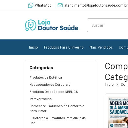
WhatsApp
atendimento@lojadoutorsaude.com.br
Início
Produtos Para O Inverno
Mais Vendidos
Comp
Comp
Categorias
Categ
Produtos de Estética
Início
Com
Massageadores Corporais
Produtos Ortopédicos NEENCA
Infravermelho
Homecare: Soluções de Conforto e
Bem-Estar
Fisioterapia - Produtos Para Alívio da
Dor