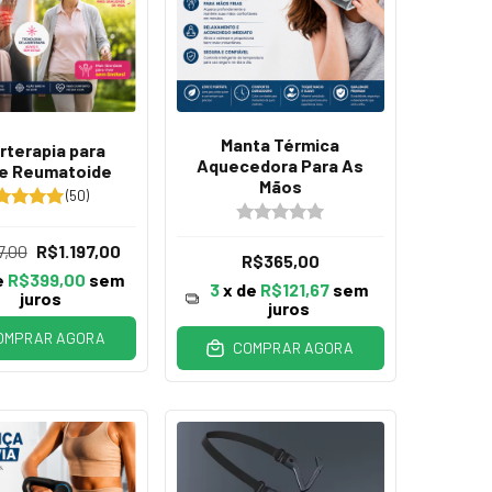
Manta Térmica
rterapia para
Aquecedora Para As
te Reumatoide
Mãos
(50)
7,00
R$1.197,00
R$365,00
e
R$399,00
sem
3
x de
R$121,67
sem
juros
juros
OMPRAR AGORA
COMPRAR AGORA