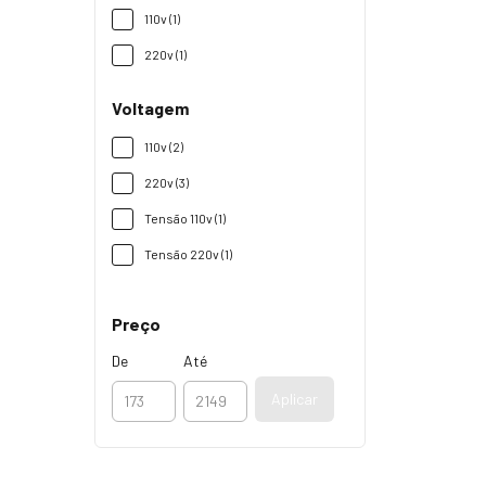
110v (1)
220v (1)
Voltagem
110v (2)
220v (3)
Tensão 110v (1)
Tensão 220v (1)
Preço
De
Até
Aplicar