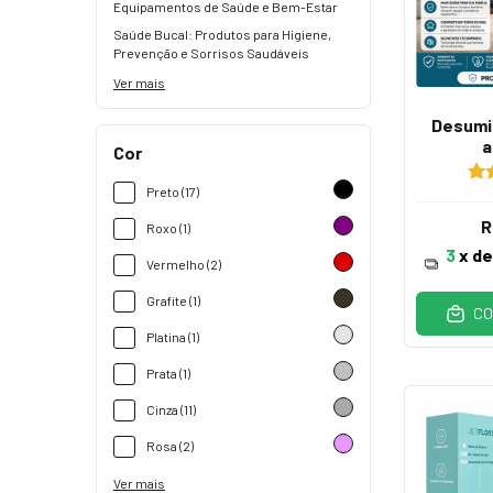
Equipamentos de Saúde e Bem-Estar
Saúde Bucal: Produtos para Higiene,
Prevenção e Sorrisos Saudáveis
Ver mais
Desumid
a
Cor
Preto (17)
R
Roxo (1)
3
x d
Vermelho (2)
Grafite (1)
CO
Platina (1)
Prata (1)
Cinza (11)
Rosa (2)
Ver mais