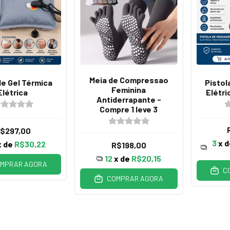
Meia de Compressao
de Gel Térmica
Pisto
Feminina
Elétrica
Elétri
Antiderrapante -
Compre 1 leve 3
$297,00
3
x 
x de
R$30,22
R$198,00
12
x de
R$20,15
MPRAR AGORA
C
COMPRAR AGORA