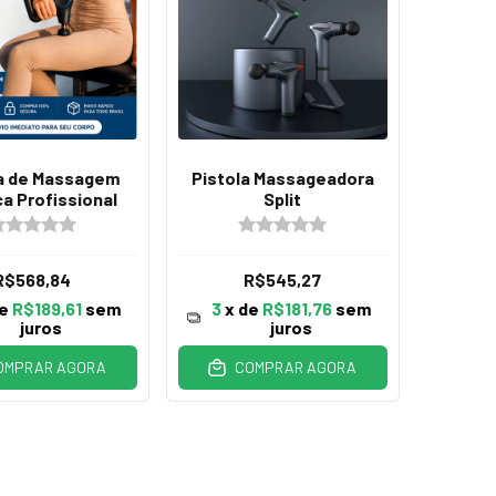
la de Massagem
Pistola Massageadora
ca Profissional
Split
R$568,84
R$545,27
de
R$189,61
sem
3
x de
R$181,76
sem
juros
juros
OMPRAR AGORA
COMPRAR AGORA