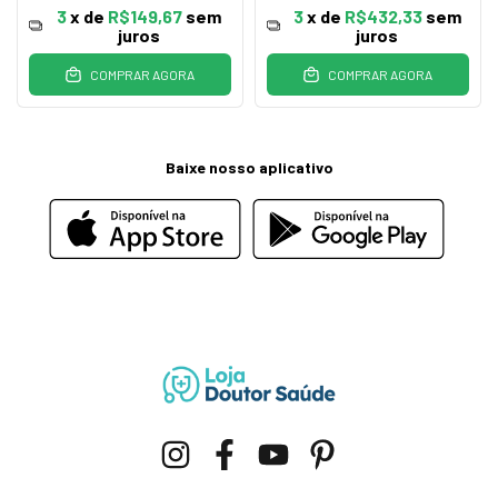
3
x de
R$149,67
sem
3
x de
R$432,33
sem
juros
juros
COMPRAR AGORA
COMPRAR AGORA
Baixe nosso aplicativo