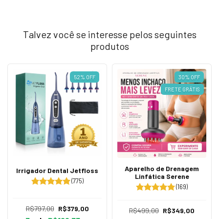
Talvez você se interesse pelos seguintes
produtos
52
%
OFF
30
%
OFF
FRETE GRÁTIS
Aparelho de Drenagem
Irrigador Dental Jetfloss
Linfática Serene
(775)
(169)
R$797,00
R$379,00
R$499,00
R$349,00