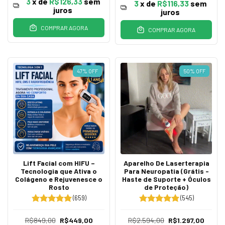
3
x de
R$126,33
sem
3
x de
R$116,33
sem
juros
juros
COMPRAR AGORA
COMPRAR AGORA
47
%
OFF
50
%
OFF
Lift Facial com HIFU –
Aparelho De Laserterapia
Tecnologia que Ativa o
Para Neuropatia (Grátis -
Colágeno e Rejuvenesce o
Haste de Suporte + Óculos
Rosto
de Proteção)
(659)
(545)
R$849,00
R$449,00
R$2.594,00
R$1.297,00