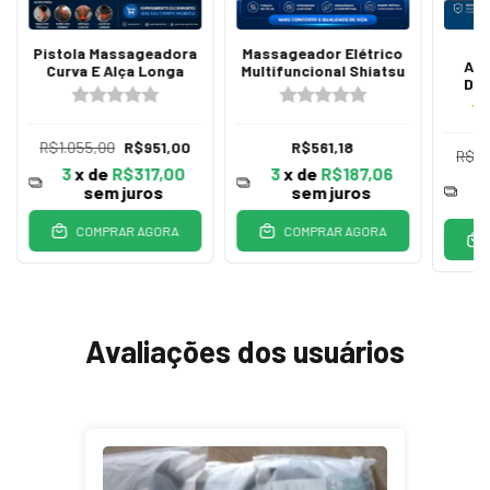
Pistola Massageadora
Massageador Elétrico
Aqu
Curva E Alça Longa
Multifuncional Shiatsu
Dor
R$1.055,00
R$951,00
R$561,18
R$1.
3
x de
R$317,00
3
x de
R$187,06
3
sem juros
sem juros
COMPRAR AGORA
COMPRAR AGORA
Avaliações dos usuários